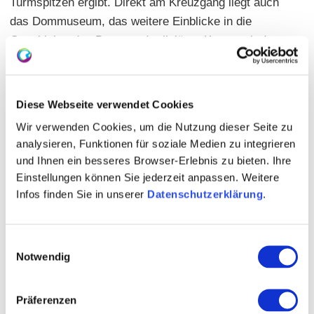
Turmspitzen ergibt. Direkt am Kreuzgang liegt auch
das Dommuseum, das weitere Einblicke in die
Geschichte des Doms und religiöser Kunst seit dem
Mittelalter bietet.
Nach dem Rundgang lohnt sich ein Besuch im mainz
Diese Webseite verwendet Cookies
STORE, um den Aufenthalt weiter zu planen oder
Souvenirs mitzunehmen. Von hier aus kannst du
Wir verwenden Cookies, um die Nutzung dieser Seite zu
analysieren, Funktionen für soziale Medien zu integrieren
durch die Gassen der Altstadt bis zum Kirschgarten
und Ihnen ein besseres Browser-Erlebnis zu bieten. Ihre
weitergehen oder in wenigen Minuten das Rheinufer
Einstellungen können Sie jederzeit anpassen. Weitere
erreichen. Rund um den Markt findest du außerdem
Infos finden Sie in unserer
Datenschutzerklärung
.
Cafés und Weinstuben für eine Pause nach dem
Dombesuch.
Einwilligungsauswahl
Notwendig
Präferenzen