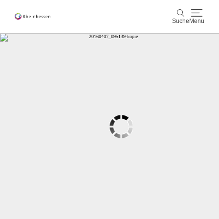
Suche
Menu
Wein & Genuss
Suche
Aktiv & Natur
Kultur & Städte
Veranstaltungen
Buchung & Service
Shop
Rheinhessen-Blog
Karte