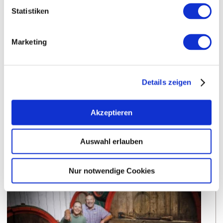
Klausenberg
Einzellage:
Statistiken
Abenheim
Gemarkung:
Marketing
Bodenarten
Details zeigen
LÖSS/TSCHERNOSEM
Akzeptieren
Weingüter
Auswahl erlauben
Nur notwendige Cookies
meh