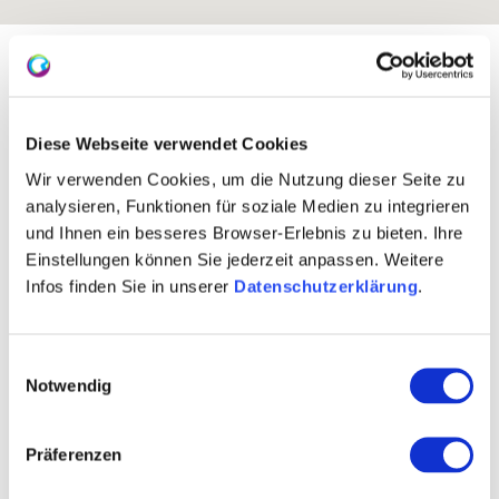
Exposition:
Süd
Diese Webseite verwendet Cookies
Wir verwenden Cookies, um die Nutzung dieser Seite zu
analysieren, Funktionen für soziale Medien zu integrieren
und Ihnen ein besseres Browser-Erlebnis zu bieten. Ihre
Einstellungen können Sie jederzeit anpassen. Weitere
Infos finden Sie in unserer
Datenschutzerklärung
.
Rebfläche:
402 Hektar
Einwilligungsauswahl
Gemeinde:
Notwendig
Worms
Meereshöhe:
95-142 m
Wonnegau
Bereich:
Präferenzen
Liebfrauenmorgen
Region: