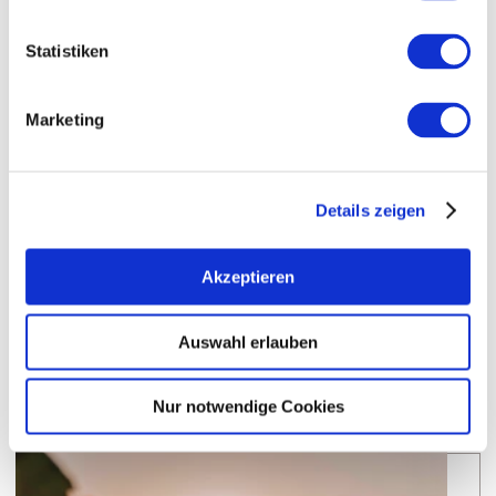
Bockstein
Einzellage:
Groß-Winternheim
Gemarkung:
Statistiken
Marketing
Bodenarten
LÖSS/PARARENDZINA
Details zeigen
MERGEL/PARARENDZINA
Akzeptieren
Auswahl erlauben
Weingüter
Nur notwendige Cookies
meh