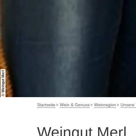
© Weingut Merl
Startseite
Wein & Genuss
Weinregion
Unsere 
Weingut Merl