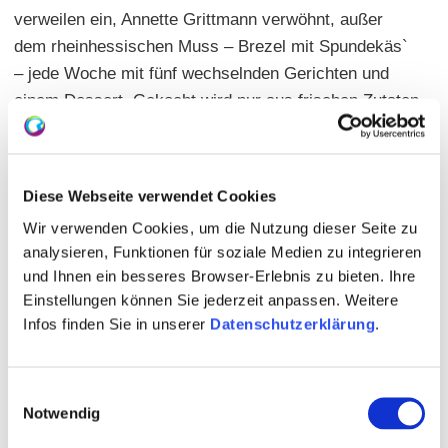
verweilen ein, Annette Grittmann verwöhnt, außer
dem rheinhessischen Muss – Brezel mit Spundekäs`
– jede Woche mit fünf wechselnden Gerichten und
einem Dessert. Gekocht wird nur aus frischen Zutaten
und ohne Geschmacksverstärker. Für Kinder ist ein
großer Spielbereich vorhanden.
Diese Webseite verwendet Cookies
Hauptgerichte: 9,00 - 19,50 Euro
Wir verwenden Cookies, um die Nutzung dieser Seite zu
Sitzplätze: innen 60 | außen 100 | geschlossene
analysieren, Funktionen für soziale Medien zu integrieren
Gesellschaft möglich | sep. Raum 15, 60
und Ihnen ein besseres Browser-Erlebnis zu bieten. Ihre
Einstellungen können Sie jederzeit anpassen. Weitere
Termine: siehe Internetseite
Infos finden Sie in unserer
Datenschutzerklärung
.
Einwilligungsauswahl
Notwendig