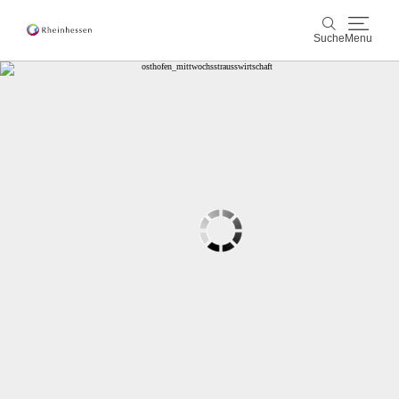
Suche
Menu
Wein & Genuss
Suche
Aktiv & Natur
Kultur & Städte
Veranstaltungen
Buchung & Service
Shop
Rheinhessen-Blog
Karte