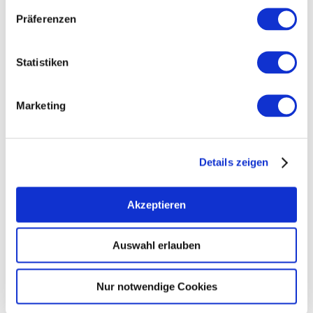
Präferenzen
Statistiken
Marketing
Details zeigen
Öffnungszeiten
Allgemein
Besuchen
Akzeptieren
Kontakt
Weitere Infos & Downloads
Auswahl erlauben
Nur notwendige Cookies