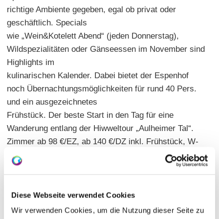
richtige Ambiente gegeben, egal ob privat oder
geschäftlich. Specials
wie „Wein&Kotelett Abend“ (jeden Donnerstag),
Wildspezialitäten oder Gänseessen im November sind
Highlights im
kulinarischen Kalender. Dabei bietet der Espenhof
noch Übernachtungsmöglichkeiten für rund 40 Pers.
und ein ausgezeichnetes
Frühstück. Der beste Start in den Tag für eine
Wanderung entlang der Hiwweltour „Aulheimer Tal“.
Zimmer ab 98 €/EZ, ab 140 €/DZ inkl. Frühstück, W-
Lan, Parkplatz.
Hauptgerichte: 19,00 - 36,00
Sitzplätze: innen 55 | außen 50 |
Diese Webseite verwendet Cookies
Wir verwenden Cookies, um die Nutzung dieser Seite zu