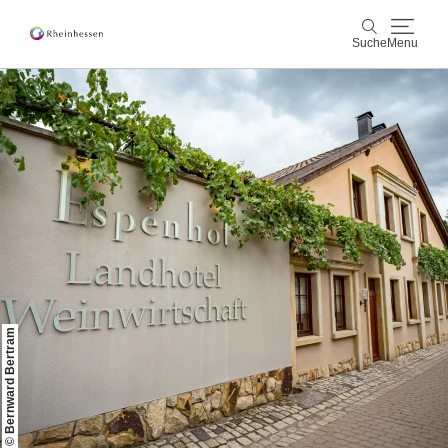
Suche
Menu
Wein & Genuss
Suche
Aktiv & Natur
Kultur & Städte
Veranstaltungen
Buchung & Service
© Bernward Bertram
Shop
Rheinhessen-Blog
Karte