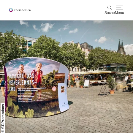
Suche
Menu
Wein & Genuss
Suche
Aktiv & Natur
Kultur & Städte
Veranstaltungen
Buchung & Service
© ST-Promotions
Shop
Rheinhessen-Blog
Karte