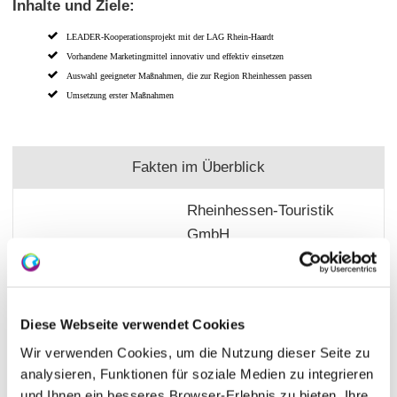
Inhalte und Ziele:
LEADER-Kooperationsprojekt mit der LAG Rhein-Haardt
Vorhandene Marketingmittel innovativ und effektiv einsetzen
Auswahl geeigneter Maßnahmen, die zur Region Rheinhessen passen
Umsetzung erster Maßnahmen
Fakten im Überblick
Rheinhessen-Touristik
GmbH
Projektträger:
Otto-Lilienthal-Straße 4
55232 Alzey
Diese Webseite verwendet Cookies
Ingrid Weigerding
Wir verwenden Cookies, um die Nutzung dieser Seite zu
analysieren, Funktionen für soziale Medien zu integrieren
Ansprechpartnerin:
06731 8998903
und Ihnen ein besseres Browser-Erlebnis zu bieten. Ihre