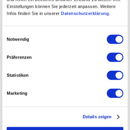
Einstellungen können Sie jederzeit anpassen. Weitere
info@rheinhessen.de
Infos finden Sie in unserer
Datenschutzerklärung
.
LEADER-Förderung:
35.000 € ELER-Mittel
Einwilligungsauswahl
Umsetzungszeitraum:
2020-2022
Notwendig
Kooperationsprojekt mit der LAG Rhein-Haardt
Präferenzen
Statistiken
Marketing
Details zeigen