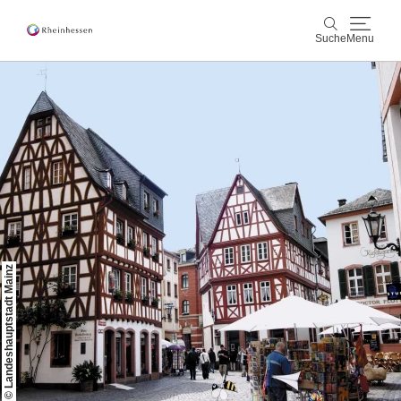
Suche
Menu
Wein & Genuss
Suche
Aktiv & Natur
Kultur & Städte
Veranstaltungen
© Landeshauptstadt Mainz
Buchung & Service
Shop
Rheinhessen-Blog
Karte