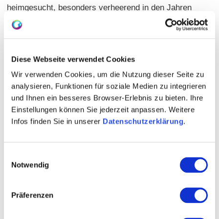
heimgesucht, besonders verheerend in den Jahren
1942 bis 1945 während des Zweiten Weltkriegs, als
große Teile des Stadtgebiets in Trümmern lagen.
Inzwischen ist vieles mit großer Sorgfalt
Diese Webseite verwendet Cookies
wiederaufgebaut und restauriert worden. Heute
herrscht lebendiges Treiben in der Augustinerstraße,
Wir verwenden Cookies, um die Nutzung dieser Seite zu
analysieren, Funktionen für soziale Medien zu integrieren
am Rheinufer oder an Markttagen vor der
und Ihnen ein besseres Browser-Erlebnis zu bieten. Ihre
eindrucksvollen Kulisse des Doms St. Martin –
Einstellungen können Sie jederzeit anpassen. Weitere
Ausdruck einer Altstadt, die Geschichte und
Infos finden Sie in unserer
Datenschutzerklärung
.
Gegenwart auf besondere Weise verbindet.
Einwilligungsauswahl
Notwendig
Präferenzen