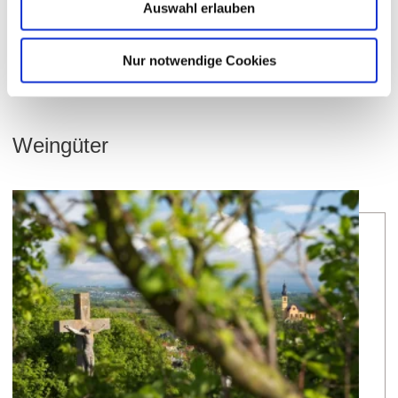
Auswahl erlauben
Bodenarten
Nur notwendige Cookies
ROTLIEGEND/RIGOSOL
Weingüter
meh