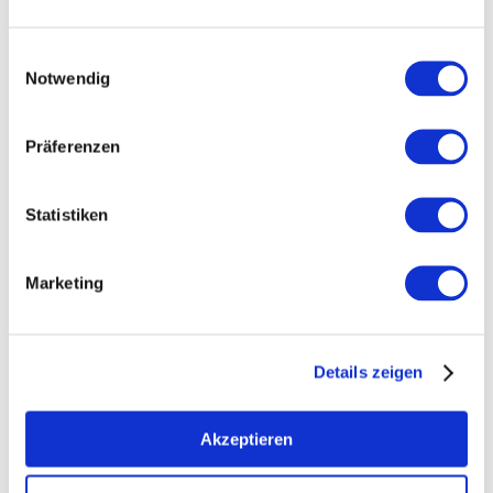
Einwilligungsauswahl
Notwendig
Präferenzen
Statistiken
Rebfläche:
23 Hektar
Gemeinde:
Nierstein
Meereshöhe:
90-160 m
Marketing
Nierstein
Bereich:
Rehbach
Region:
Details zeigen
Hipping
Einzellage:
Nierstein
Gemarkung:
Akzeptieren