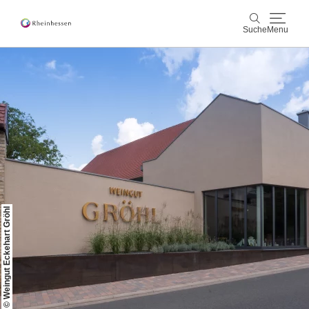
Suche
Menu
Wein & Genuss
Suche
Aktiv & Natur
Kultur & Städte
Veranstaltungen
© Weingut Eckehart Gröhl
Buchung & Service
Shop
Rheinhessen-Blog
Karte