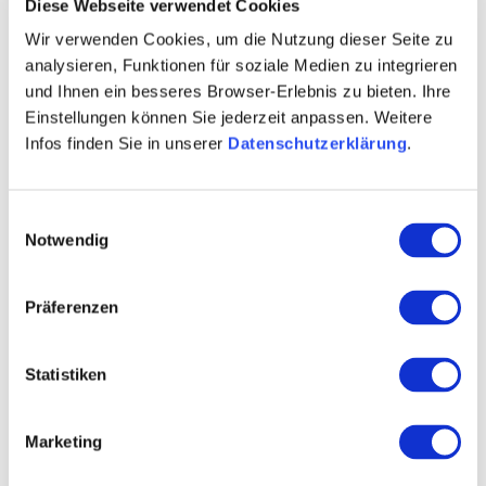
Diese Webseite verwendet Cookies
Maxime Herkunft Rheinhessen
Wir verwenden Cookies, um die Nutzung dieser Seite zu
analysieren, Funktionen für soziale Medien zu integrieren
Generation Riesling
und Ihnen ein besseres Browser-Erlebnis zu bieten. Ihre
Online-Weinproben
Einstellungen können Sie jederzeit anpassen. Weitere
Infos finden Sie in unserer
Datenschutzerklärung
.
Silvaner
Federweißer
Einwilligungsauswahl
Notwendig
Glühwein
Alkoholfreie Weine
Präferenzen
Kontaktinformationen:
Statistiken
Weingut Eckehart und Johannes Gröhl
Eckehart Gröhl
Marketing
Uelversheimer Straße 4 55278 Weinolsheim
Tel: (0049) 6249 809000