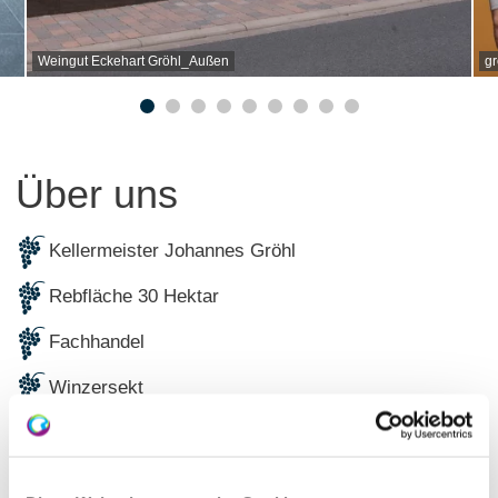
Weingut Eckehart Gröhl_Außen
gr
Über uns
Kellermeister Johannes Gröhl
Rebfläche 30 Hektar
Fachhandel
Winzersekt
Weinexport
Ab-Hof/Vinothek