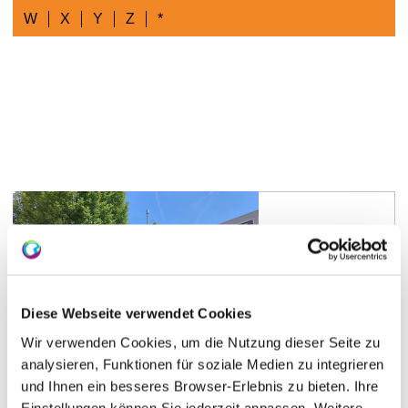
W
X
Y
Z
*
Ingelheim am Rhein
Eiscafé Napolitano
Diese Webseite verwendet Cookies
Das traditionsreiche Eiscafé Napolitano liegt zentral
Wir verwenden Cookies, um die Nutzung dieser Seite zu
in der Bahnhofstraße in Ingelheim. Seit 1984 bietet
analysieren, Funktionen für soziale Medien zu integrieren
Familie Napolitano Eis aus eigener Herstellung.
und Ihnen ein besseres Browser-Erlebnis zu bieten. Ihre
Neben einer großen Auswahl an Eissorten gibt es
hier auch heiße Waffeln und Kuchen.
Einstellungen können Sie jederzeit anpassen. Weitere