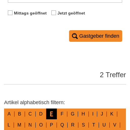
Mittags geöffnet
Jetzt geöffnet
Gastgeber finden
2 Treffer
Artikel alphabetisch filtern:
E
A
B
C
D
F
G
H
I
J
K
L
M
N
O
P
Q
R
S
T
U
V