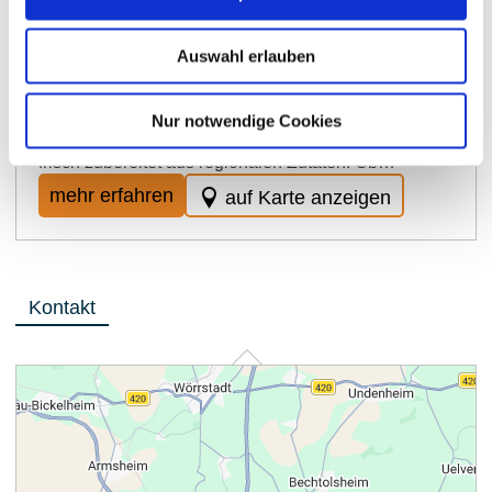
das "Engler'S" das Ziel für kulinarische Erlebnisse im
Ingelheimer Winzerkeller. Der Fokus liegt auf
deutscher Küche, die frisch und mit Liebe zubereitet
Auswahl erlauben
wird. Nachmittags gibt es Kaffee und Kuchen. Das
"Engler'S" legt großen Wert auf Qualität und
Regionalität. Die Speisekarte vereint traditionelle
Nur notwendige Cookies
deutsche Gerichte mit modernen Einflüssen, immer
frisch zubereitet aus regionalen Zutaten. Ob…
mehr erfahren
auf Karte anzeigen
Kontakt