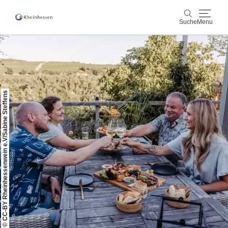
Suche
Menu
Wein & Genuss
Suche
Aktiv & Natur
© CC-BY Rheinhessenwein e.V/Sabine Steffens
Kultur & Städte
Veranstaltungen
Buchung & Service
Shop
Rheinhessen-Blog
Karte