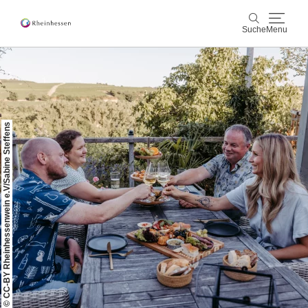
Suche
Menu
Wein & Genuss
Suche
Aktiv & Natur
© CC-BY Rheinhessenwein e.V/Sabine Steffens
Kultur & Städte
Veranstaltungen
Buchung & Service
Shop
Rheinhessen-Blog
Karte