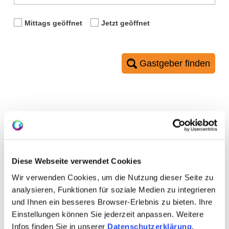
Mittags geöffnet
Jetzt geöffnet
Gastgeber finden
0 Treffer
Diese Webseite verwendet Cookies
Wir verwenden Cookies, um die Nutzung dieser Seite zu
Artikel alphabetisch filtern:
analysieren, Funktionen für soziale Medien zu integrieren
J
A
B
C
D
E
F
G
H
I
K
und Ihnen ein besseres Browser-Erlebnis zu bieten. Ihre
Einstellungen können Sie jederzeit anpassen. Weitere
L
M
N
O
P
Q
R
S
T
U
V
Infos finden Sie in unserer
Datenschutzerklärung
.