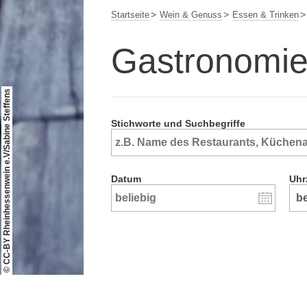
Startseite
Wein & Genuss
Essen & Trinken
Gastronomi
© CC-BY Rheinhessenwein e.V/Sabine Steffens
Stichworte und Suchbegriffe
Datum
Uhr