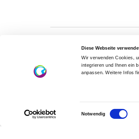
Diese Webseite verwende
Artikel alphabetisch filtern:
Wir verwenden Cookies, um
integrieren und Ihnen ein 
A
B
C
D
E
F
G
H
anpassen. Weitere Infos f
Es konnten leider keine 
Kontakt
Einwilligungsauswahl
Notwendig
Kontaktinformationen:
Rheinhessenwein e.V.