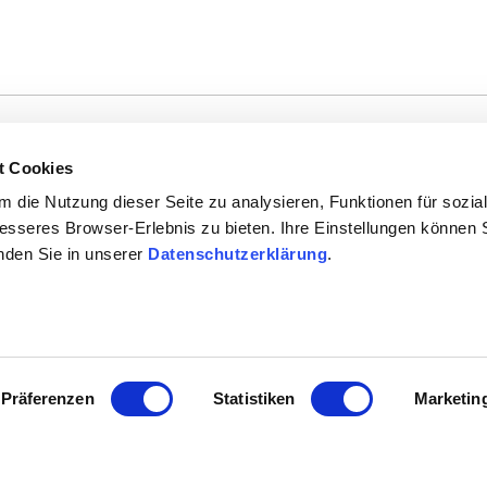
t Cookies
 die Nutzung dieser Seite zu analysieren, Funktionen für sozia
besseres Browser-Erlebnis zu bieten. Ihre Einstellungen können S
T
I
J
K
L
M
N
O
P
Q
R
S
inden Sie in unserer
Datenschutzerklärung
.
Ergebnisse passend zu Ihrer Suchanfra
Präferenzen
Statistiken
Marketin