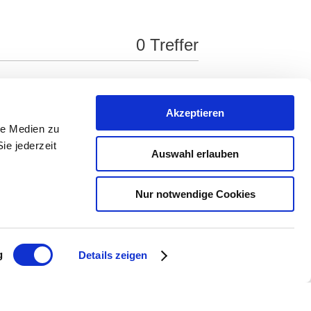
0 Treffer
Akzeptieren
le Medien zu
ie jederzeit
U
V
W
X
Y
Z
*
Auswahl erlauben
Nur notwendige Cookies
ge gefunden werden.
g
Details zeigen