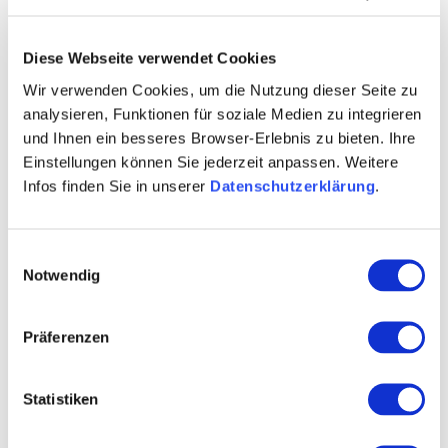
D
A
B
C
E
F
G
H
I
J
K
Diese Webseite verwendet Cookies
L
M
N
O
P
Q
R
S
T
U
V
Wir verwenden Cookies, um die Nutzung dieser Seite zu
W
X
Y
Z
*
analysieren, Funktionen für soziale Medien zu integrieren
und Ihnen ein besseres Browser-Erlebnis zu bieten. Ihre
Einstellungen können Sie jederzeit anpassen. Weitere
Infos finden Sie in unserer
Datenschutzerklärung
.
Einwilligungsauswahl
Notwendig
Präferenzen
Hamm
Statistiken
De Schambes