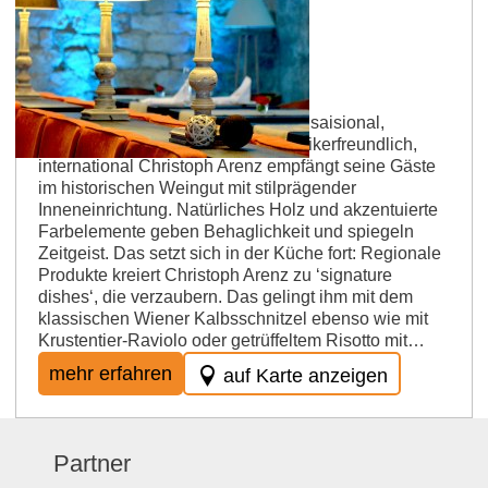
Gau-Bischofsheim
DAS NACK
Feinschmecker-Restaurant Küche: saisional,
regional, vegetarisch, vegan, allergikerfreundlich,
international Christoph Arenz empfängt seine Gäste
im historischen Weingut mit stilprägender
Inneneinrichtung. Natürliches Holz und akzentuierte
Farbelemente geben Behaglichkeit und spiegeln
Zeitgeist. Das setzt sich in der Küche fort: Regionale
Produkte kreiert Christoph Arenz zu ‘signature
dishes‘, die verzaubern. Das gelingt ihm mit dem
klassischen Wiener Kalbsschnitzel ebenso wie mit
Krustentier-Raviolo oder getrüffeltem Risotto mit…
mehr erfahren
auf Karte anzeigen
Partner