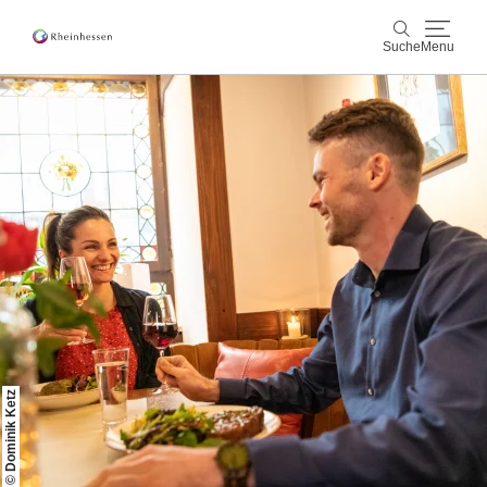
Suche
Menu
Wein & Genuss
Suche
Aktiv & Natur
Kultur & Städte
Veranstaltungen
Buchung & Service
Shop
Rheinhessen-Blog
Karte
© Dominik Ketz