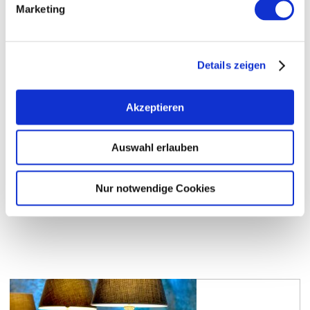
De Schambes - Das kleine Restaurant mit Charme
Marketing
Mittwochs wird frischer Flammkuchen aus dem
Steinofen serviert. Freitag bis Sonntag können Sie
kleine hausgemachte Gerichte und erlesene Weine
der Region in gemütlicher Atmosphäre genießen. Ein
Details zeigen
sehr beliebtes Ausflugsziel für Fahrradfahrer.
Familien- und Betriebsfeiern können nach Absprache
gebucht werden. Auszeichnung: „Empfohlener
Akzeptieren
Radlertreff der VG-Eich“
mehr erfahren
auf Karte anzeigen
Auswahl erlauben
Nur notwendige Cookies