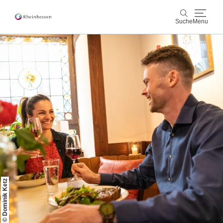
Suche
Menu
Wein & Genuss
Suche
Aktiv & Natur
Kultur & Städte
Veranstaltungen
Buchung & Service
Shop
Rheinhessen-Blog
Karte
© Dominik Ketz