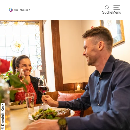
Suche
Menu
Wein & Genuss
Suche
Aktiv & Natur
Kultur & Städte
Veranstaltungen
Buchung & Service
Shop
Rheinhessen-Blog
Karte
© Dominik Ketz