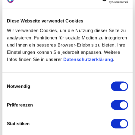
A
B
C
D
E
F
G
H
I
J
K
M
Diese Webseite verwendet Cookies
L
N
O
P
Q
R
S
T
U
V
Wir verwenden Cookies, um die Nutzung dieser Seite zu
W
X
Y
Z
*
analysieren, Funktionen für soziale Medien zu integrieren
und Ihnen ein besseres Browser-Erlebnis zu bieten. Ihre
Einstellungen können Sie jederzeit anpassen. Weitere
Infos finden Sie in unserer
Datenschutzerklärung
.
Einwilligungsauswahl
Notwendig
Präferenzen
Mainz-Altstadt
Statistiken
Mainzer Weinstuben