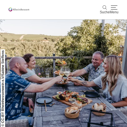
Suche
Menu
Wein & Genuss
Suche
Aktiv & Natur
© CC-BY Rheinhessenwein e.V/Sabine Steffens
Kultur & Städte
Veranstaltungen
Buchung & Service
Shop
Rheinhessen-Blog
Karte