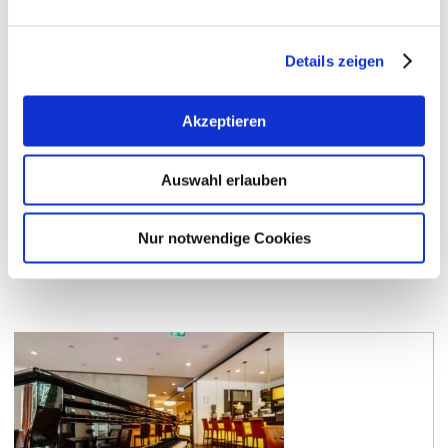
eigener Herstellung, die mit viel Liebe und
handwerklichem Können zubereitet werden. Seit
1968 ist das Altstadtcafé ein Oppenheimer
Details zeigen
Familienbetrieb und lädt im Herzen der historischen
Altstadt zum…
Akzeptieren
mehr erfahren
auf Karte anzeigen
Auswahl erlauben
Nur notwendige Cookies
Bad Kreuznach