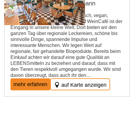
Adlerhof WeinCafé in St.Johann
Küche: saisonal, regional, vegetarisch, vegan,
Alergiker freundlich, Unser Adlerhof WeinCafé ist der
Eingang in unsere kleine Welt. Dort bieten wir den
ganzen Tag über regionale Leckereien, schöne bis
sinnvolle Dinge, spannende Impulse und
interessante Menschen. Wir legen Wert auf
regionale, fair gehandelte Bioprodukte. Bereits beim
Einkauf achten wir darauf eine gute Qualität an
LEBENSmitteln zu beziehen und darauf, dass mit
den Tieren respektvoll umgegangen wurde. Wir sind
davon überzeugt, dass auch ihr den…
mehr erfahren
auf Karte anzeigen