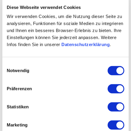
Diese Webseite verwendet Cookies
Wir verwenden Cookies, um die Nutzung dieser Seite zu
analysieren, Funktionen für soziale Medien zu integrieren
und Ihnen ein besseres Browser-Erlebnis zu bieten. Ihre
Einstellungen können Sie jederzeit anpassen. Weitere
Infos finden Sie in unserer
Datenschutzerklärung
.
Einwilligungsauswahl
Notwendig
Oppenheim
Altstadtcafe Oppenheim
Präferenzen
Den Tag entspannt mit einem Frühstück beginnen?
Im Altstadtcafé Oppenheim sind Sie immer herzlich
Statistiken
willkommen. Ob alleine, zu zweit oder in geselliger
Runde – auch Gruppen bis zu 25 Personen werden
nach Voranmeldung sehr gerne empfangen. Freuen
Marketing
Sie sich auf Torten- und Gebäckspezialitäten aus