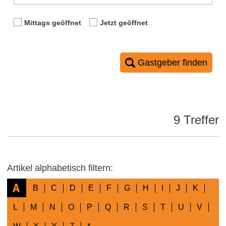
Mittags geöffnet
Jetzt geöffnet
Gastgeber finden
9 Treffer
Artikel alphabetisch filtern:
A
B
C
D
E
F
G
H
I
J
K
L
M
N
O
P
Q
R
S
T
U
V