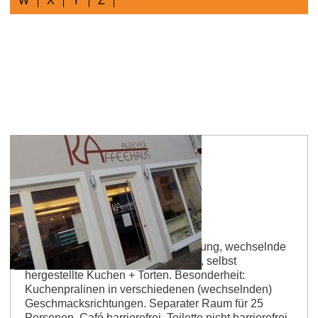
W
X
Y
Z
*
Alzey
Alzeyer Kaffeehaus
Kleines Café mit moderner Einrichtung, wechselnde
Bilderausstellungen, leckere Bagel, selbst
hergestellte Kuchen + Torten. Besonderheit:
Kuchenpralinen in verschiedenen (wechselnden)
Geschmacksrichtungen. Separater Raum für 25
Personen, Café barrierefrei, Toilette nicht barrierefrei