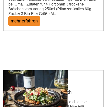
bei Oma. Zutaten für 4 Portionen 3 trockene
Brötchen vom Vortag 250ml (Pflanzen-)milch 60g
Zucker 3 Bio-Eier Größe M…
mehr erfahren
Caesar Salad uff rhoihessisch
Du liebst Caesar Salad? Dann wird dich diese
rheinhessische Variante begeistern! Hier trifft