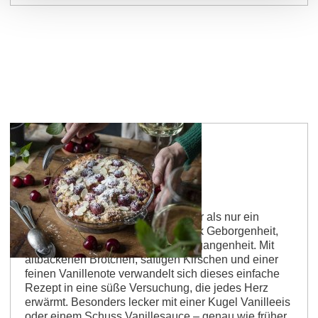
Kirschmichel wie bei Oma
Dieses traditionelle Gericht ist mehr als nur ein
einfaches Dessert – es ist ein Stück Geborgenheit,
ein kulinarischer Gruß aus der Vergangenheit. Mit
altbackenen Brötchen, saftigen Kirschen und einer
feinen Vanillenote verwandelt sich dieses einfache
Rezept in eine süße Versuchung, die jedes Herz
erwärmt. Besonders lecker mit einer Kugel Vanilleeis
oder einem Schuss Vanillesauce – genau wie früher