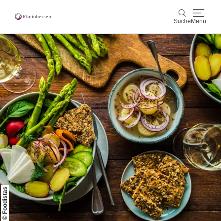
Suche
Menu
Wein & Genuss
Suche
Aktiv & Natur
Kultur & Städte
Veranstaltungen
Buchung & Service
Shop
Rheinhessen-Blog
Karte
© Foodistas