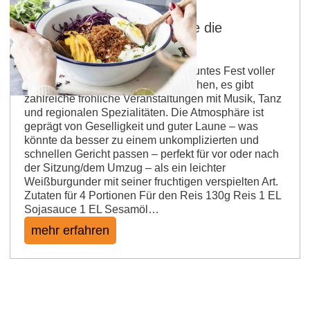
Crispy Rice Salad – bunt wie die
Fastnacht
Fastnacht in Rheinhessen ist ein buntes Fest voller
Traditionen und verkleideter Menschen, es gibt
zahlreiche fröhliche Veranstaltungen mit Musik, Tanz
und regionalen Spezialitäten. Die Atmosphäre ist
geprägt von Geselligkeit und guter Laune – was
könnte da besser zu einem unkomplizierten und
schnellen Gericht passen – perfekt für vor oder nach
der Sitzung/dem Umzug – als ein leichter
Weißburgunder mit seiner fruchtigen verspielten Art.
Zutaten für 4 Portionen Für den Reis 130g Reis 1 EL
Sojasauce 1 EL Sesamöl…
mehr erfahren