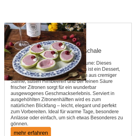
Himbeer Posset in Zitronenschale
Samtig, frisch und voller Sommerlaune: Dieses
Himbeer‑Posset in Zitronenschalen ist ein Dessert,
das sofort verführt. Die Kombination aus cremiger
Sahne, süßen Himbeeren und der feinen Säure
frischer Zitronen sorgt für ein wunderbar
ausgewogenes Geschmackserlebnis. Serviert in
ausgehöhlten Zitronenhälften wird es zum
natürlichen Blickfang – leicht, elegant und perfekt
zum Vorbereiten. Ideal für warme Tage, besondere
Anlässe oder einfach, um sich etwas Besonderes zu
gönnen.
mehr erfahren