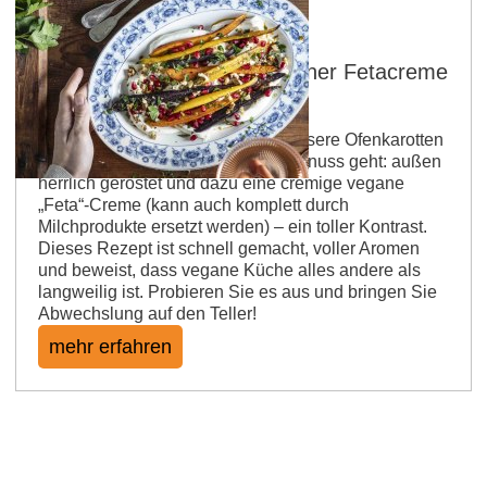
Geröstete Möhren auf veganer Fetacreme
mit Walnüssen
Veganuary kann so lecker sein! Unsere Ofenkarotten
zeigen, wie einfach pflanzlicher Genuss geht: außen
herrlich geröstet und dazu eine cremige vegane
„Feta“-Creme (kann auch komplett durch
Milchprodukte ersetzt werden) – ein toller Kontrast.
Dieses Rezept ist schnell gemacht, voller Aromen
und beweist, dass vegane Küche alles andere als
langweilig ist. Probieren Sie es aus und bringen Sie
Abwechslung auf den Teller!
mehr erfahren