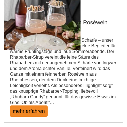
Rhabarber-Ingwer-Spritz mit Roséwein
aus Rheinhessen
Fruchtig, frisch und mit einer feinen Schärfe – unser
Rhabarber-Ingwer-Spritz ist der perfekte Begleiter für
warme Frühlingstage und laue Sommerabende. Der
Rhabarber-Sirup vereint die feine Säure des
Rhabarbers mit der angenehmen Schärfe von Ingwer
und dem Aroma echter Vanille. Verfeinert wird das
Ganze mit einem feinherben Roséwein aus
Rheinhessen, der dem Drink eine fruchtige
Leichtigkeit verleiht. Als besonderes Highlight sorgt
das knusprige Rhabarber-Topping, liebevoll
„Rhubarb Candy“ genannt, für das gewisse Etwas im
Glas. Ob als Aperitif…
mehr erfahren