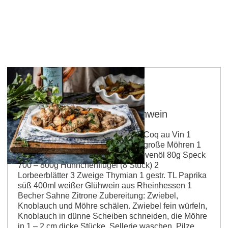
Coq au Vin mit weißem Glühwein
Zutaten für 2 - 4 Portionen Für den Coq au Vin 1
gelbe Zwiebel 1 Knoblauchzehe 2 große Möhren 1
Stange Sellerie 300g Pilze 3 EL Olivenöl 80g Speck
700 – 800g Hühnchenflügel (8 Stück) 2
Lorbeerblätter 3 Zweige Thymian 1 gestr. TL Paprika
süß 400ml weißer Glühwein aus Rheinhessen 1
Becher Sahne Zitrone Zubereitung: Zwiebel,
Knoblauch und Möhre schälen. Zwiebel fein würfeln,
Knoblauch in dünne Scheiben schneiden, die Möhre
in 1 – 2 cm dicke Stücke. Sellerie waschen, Pilze