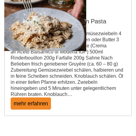
Karamellisierte French Onion Pasta
Zutaten für 2 - 4 Portionen 500g Gemüsezwiebeln 4
Knoblauchzehen 3 EL Öl zum Braten oder Butter 3
Zweige Thymian 1 EL Balsam Glaze (Crema
all’Aceto Balsamico di Modena IGP) 500ml
Rinderbouillon 200g Farfalle 200g Sahne Nach
Belieben frisch geriebener Gruyère (ca. 60 – 80 g)
Zubereitung Gemüsezwiebel schälen, halbieren und
in feine Scheiben schneiden. Knoblauch schälen. Öl
in einer tiefen Pfanne erhitzen. Zwiebeln
hineingeben und 5 Minuten unter gelegentlichem
Rühren braten. Knoblauch…
mehr erfahren