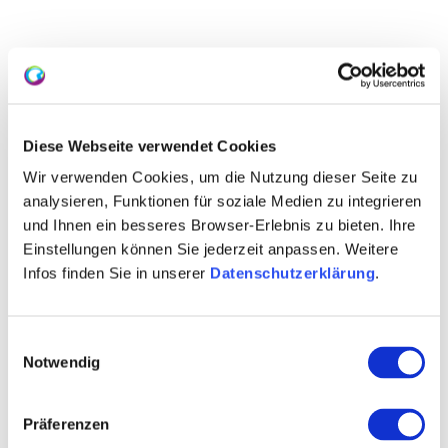
Diese Webseite verwendet Cookies
Wir verwenden Cookies, um die Nutzung dieser Seite zu
Zwiebelkuchen-Quetschkartoffeln
analysieren, Funktionen für soziale Medien zu integrieren
und Ihnen ein besseres Browser-Erlebnis zu bieten. Ihre
Herbstzeit bedeutet in Rheinhessen auch gleichzeitig
Einstellungen können Sie jederzeit anpassen. Weitere
Zwiebelkuchenzeit. Die ersten Weine laufen von der
Infos finden Sie in unserer
Datenschutzerklärung
.
Kelter und der frische Federweißer wird hinter jedem
der 1000 Hügel angeboten. Wir haben eine tolle
neue Variante für euch, mit Quetschkartoffeln - kein
Teig kneten notwendig und mindestens genau so
Einwilligungsauswahl
lecker. …und mal ehrlich, wer kann bei Kartoffeln
Notwendig
schon nein sagen.
mehr erfahren
Präferenzen