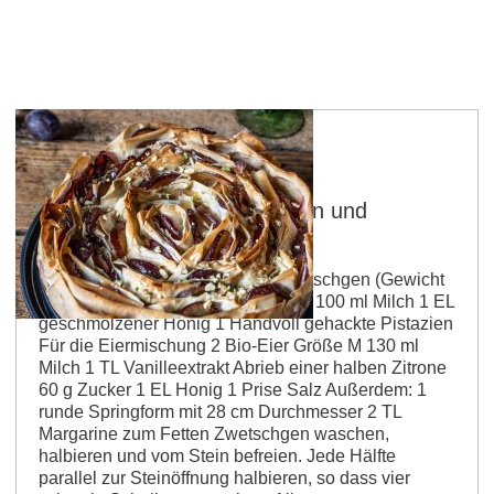
Crinkle Cake mit Zwetschgen und
Pistazien
Zutaten für 4 Portionen: 450 g Zwetschgen (Gewicht
inkl. Stein) 1 Packung Filoteig 50 – 100 ml Milch 1 EL
geschmolzener Honig 1 Handvoll gehackte Pistazien
Für die Eiermischung 2 Bio-Eier Größe M 130 ml
Milch 1 TL Vanilleextrakt Abrieb einer halben Zitrone
60 g Zucker 1 EL Honig 1 Prise Salz Außerdem: 1
runde Springform mit 28 cm Durchmesser 2 TL
Margarine zum Fetten Zwetschgen waschen,
halbieren und vom Stein befreien. Jede Hälfte
parallel zur Steinöffnung halbieren, so dass vier