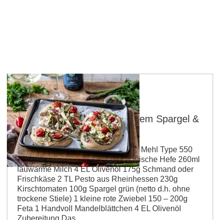
Vollkornrahmfladen mit grünem Spargel &
Wildkräuter-Pesto
Für den Teig Für das Topping 400g Mehl Type 550⁠
100g Vollkornmehl⁠ 1 TL Salz⁠ 20g frische Hefe⁠ 260ml
lauwarme Milch⁠ 4 EL Olivenöl⁠ 175g Schmand oder
Frischkäse 2 TL Pesto aus Rheinhessen 230g
Kirschtomaten 100g Spargel grün (netto d.h. ohne
trockene Stiele) 1 kleine rote Zwiebel 150 – 200g
Feta 1 Handvoll Mandelblättchen 4 EL Olivenöl
Zubereitung Das…