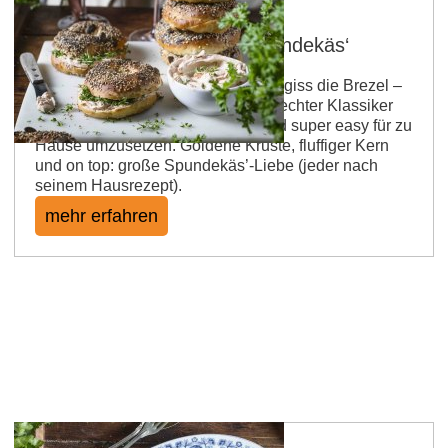
DIY Laugen-Bagels mit Spundekäs‘
Rheinhessen zum Reinbeißen! Vergiss die Brezel –
heute kommt der Bagel daher. Ein echter Klassiker
aus Rheinhessen, neu gedacht und super easy für zu
Hause umzusetzen. Goldene Kruste, fluffiger Kern
und on top: große Spundekäs’-Liebe (jeder nach
seinem Hausrezept).
mehr erfahren