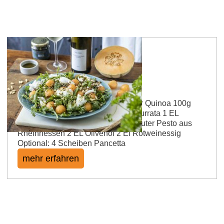
Crispy Quinoa Salad
Zutaten für 2 Portionen 100g bunter Quinoa 100g
Rucola 130g Galia Melone 100g Burrata 1 EL
Pinienkerne Dressing 2 TL Wildkräuter Pesto aus
Rheinhessen 2 EL Olivenöl 2 El Rotweinessig
Optional: 4 Scheiben Pancetta
mehr erfahren