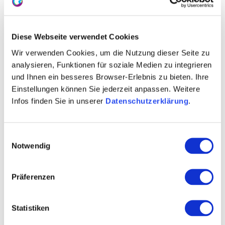
Rheinhessen Weinlexikon
Diese Webseite verwendet Cookies
Analysewerte
Wir verwenden Cookies, um die Nutzung dieser Seite zu
Bevor ein Wein verkauft werden darf, muss er
analysieren, Funktionen für soziale Medien zu integrieren
chemisch analysiert werden. Das heißt, dass der
und Ihnen ein besseres Browser-Erlebnis zu bieten. Ihre
Wein auf Alkohol, Säure, Dichte, Restsüße und
Einstellungen können Sie jederzeit anpassen. Weitere
Schwefelgehalt untersucht wird.
Infos finden Sie in unserer
Datenschutzerklärung
.
mehr erfahren
auf Karte anzeigen
Einwilligungsauswahl
Notwendig
Präferenzen
Statistiken