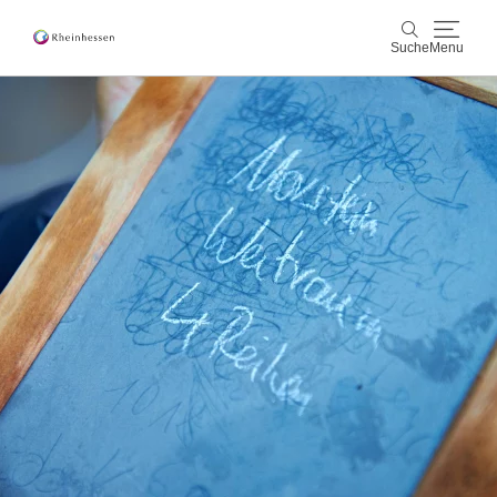
Suche
Menu
Wein & Genuss
Suche
Aktiv & Natur
Kultur & Städte
Veranstaltungen
Buchung & Service
Shop
Rheinhessen-Blog
Karte