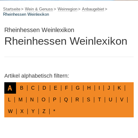
Startseite
Wein & Genuss
Weinregion
Anbaugebiet
Rheinhessen Weinlexikon
Rheinhessen Weinlexikon
Rheinhessen Weinlexikon
Artikel alphabetisch filtern:
A
B
C
D
E
F
G
H
I
J
K
L
M
N
O
P
Q
R
S
T
U
V
W
X
Y
Z
*