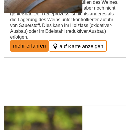
der Weingärung , aber vor dem Abfüllen des Weines.
Der Wein ist nach der Gärung fertig aber noch nicht
genießbar. Der Reifeprozess ist nichts ande­res als
die Lage­rung des Weins unter kon­trol­lier­ter Zufuhr
von Sauerstoff. Dies kann im Holzfass (oxidativer-
Ausbau) oder im Edelstahl (reduktiver Ausbau)
erfolgen.
mehr erfahren
auf Karte anzeigen