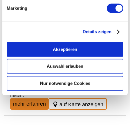
Marketing
Anreicherung
Die Anreicherung ist eine in engen Grenzen erlaubte
Details zeigen
kellertechnische Maßnahme der Verbesserung von
Most oder Wein. Ohne Ausgleich des fehlenden
Alkoholgehaltes wären manche Weine schlecht
Akzeptieren
haltbar. Bei welchen Weinen dieser Zusatz von
Saccharose erlaubt ist und unter welchen
Voraussetzungen ist gesetzlich sehr ausführlich und
Auswahl erlauben
differenziert geregelt, um die Anreicherung auf das
unbedingt notwendige Maß zu beschränken und
Nur notwendige Cookies
Missbräuche zu vermeiden. Seit einigen Jahren ist
die Anreicherung auch durch Konzentrierung oder
mittel…
mehr erfahren
auf Karte anzeigen