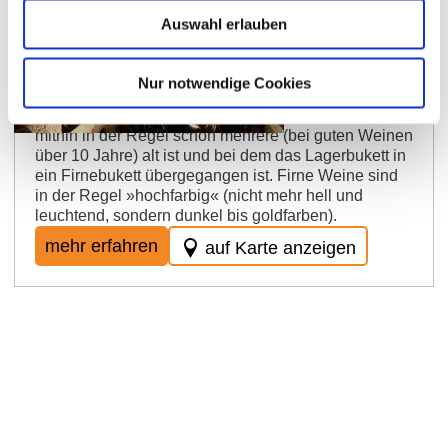
Auswahl erlauben
Firne
Geschmack eines gealterten Weines. Wortherkunft
Nur notwendige Cookies
zwar nach ahd. firni = alt, vorjährig. Der Begriff hat
sich aber weiterentwickelt zu Wein mit Alterston, der
mithin in der Regel schon mehrere (bei guten Weinen
über 10 Jahre) alt ist und bei dem das Lagerbukett in
ein Firnebukett übergegangen ist. Firne Weine sind
in der Regel »hochfarbig« (nicht mehr hell und
leuchtend, sondern dunkel bis goldfarben).
mehr erfahren
auf Karte anzeigen