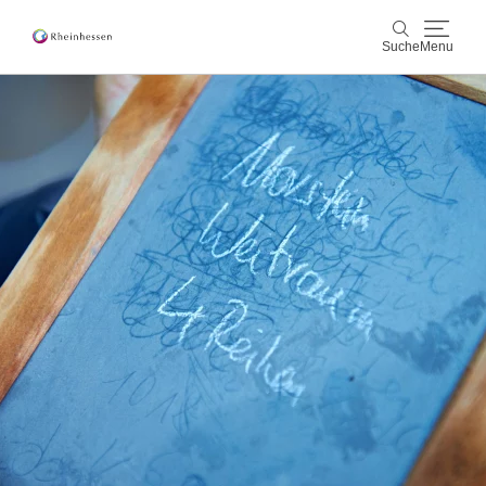
Suche
Menu
Wein & Genuss
Suche
Aktiv & Natur
Kultur & Städte
Veranstaltungen
Buchung & Service
Shop
Rheinhessen-Blog
Karte