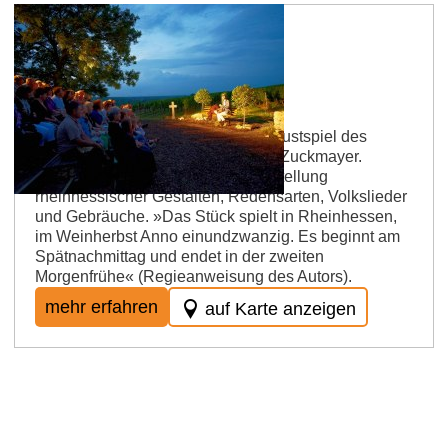
Fröhlicher Weinberg
Der »Fröhliche Weinberg« ist ein Lustspiel des
rheinhessischen Dramatikers Carl Zuckmayer.
Naturalistische, deftig-farbige Darstellung
rheinhessischer Gestalten, Redensarten, Volkslieder
und Gebräuche. »Das Stück spielt in Rheinhessen,
im Weinherbst Anno einundzwanzig. Es beginnt am
Spätnachmittag und endet in der zweiten
Morgenfrühe« (Regieanweisung des Autors).
mehr erfahren
auf Karte anzeigen