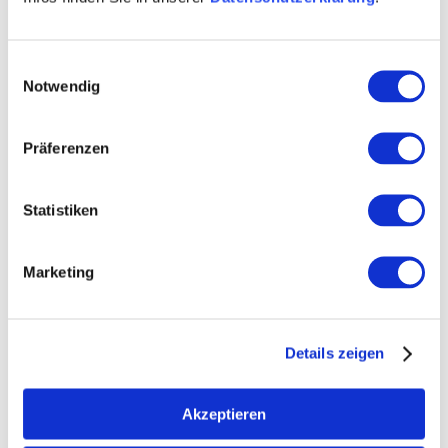
Die Filtration ist die Trennung einer Feststoffteilchen
enthaltenden Flüssigkeit in Feststoff und Flüssigkeit
mittels Filter. Beim Wein müssen die Trübstoffe ( Trub
Einwilligungsauswahl
) und auch schädliche Hefe und Bakterien vor dem
Notwendig
Abfüllen entfernt werden. Gewöhnlich wird eine von
zwei Methoden für die Filtration angewendet,
entweder die Schichtenfiltration oder die
Präferenzen
Membranfiltration.
mehr erfahren
auf Karte anzeigen
Statistiken
Marketing
Details zeigen
Akzeptieren