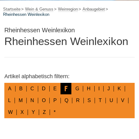
Startseite
Wein & Genuss
Weinregion
Anbaugebiet
Rheinhessen Weinlexikon
Rheinhessen Weinlexikon
Rheinhessen Weinlexikon
Artikel alphabetisch filtern:
F
A
B
C
D
E
G
H
I
J
K
L
M
N
O
P
Q
R
S
T
U
V
W
X
Y
Z
*