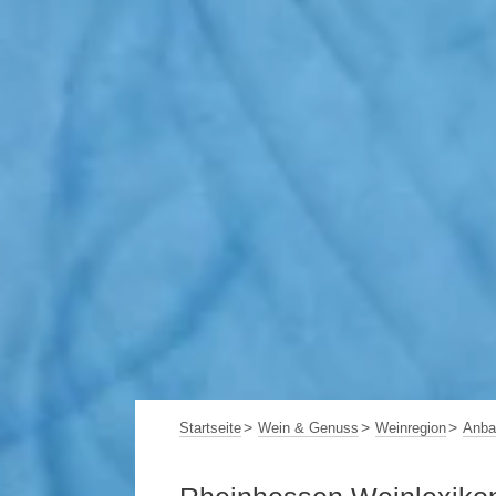
Startseite
Wein & Genuss
Weinregion
Anba