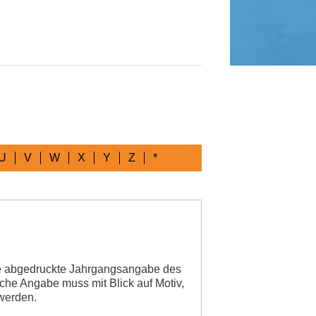
U
V
W
X
Y
Z
*
 die abgedruckte Jahrgangsangabe des
lche Angabe muss mit Blick auf Motiv,
 werden.