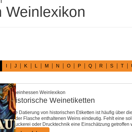
n
 Weinlexikon
I
J
K
L
M
N
O
P
Q
R
S
T
Rheinhessen Weinlexikon
Historische Weinetiketten
Die Datierung von historischen Etiketten ist häufig über
in der Flasche enthaltenen Weins eindeutig. Fehlt eine so
Druckerei oder Drucktechnik eine Einschätzung getroffen