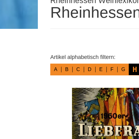
Rheinhessen Weinlexiko
Rheinhessen
Artikel alphabetisch filtern:
H
A
B
C
D
E
F
G