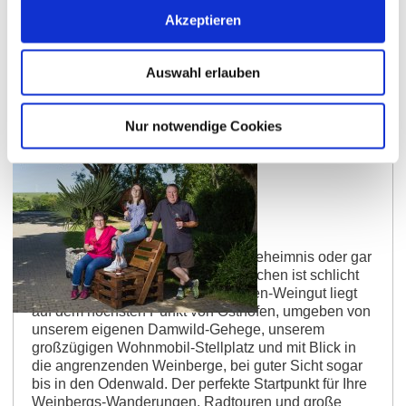
Akzeptieren
Auswahl erlauben
Nur notwendige Cookies
Weingut Borntaler Hof
„Weinmachen“ ist eigentlich kein Geheimnis oder gar
eine Wissenschaft – Nein: Weinmachen ist schlicht
unsere Leidenschaft! Unser Familien-Weingut liegt
auf dem höchsten Punkt von Osthofen, umgeben von
unserem eigenen Damwild-Gehege, unserem
großzügigen Wohnmobil-Stellplatz und mit Blick in
die angrenzenden Weinberge, bei guter Sicht sogar
bis in den Odenwald. Der perfekte Startpunkt für Ihre
Weinbergs-Wanderungen, Radtouren und große