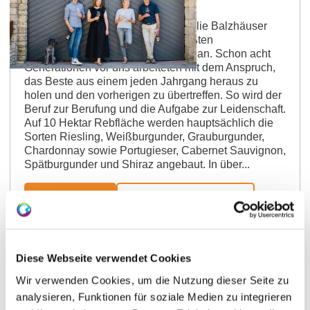
Weingut Balzhäuser
Seit über 280 Jahren baut die Familie Balzhäuser
ihre Reben in Alsheim, der drittgrößten
Weinbaugemeinde Rheinhessens, an. Schon acht
Generationen vor uns arbeiteten mit dem Anspruch,
das Beste aus einem jeden Jahrgang heraus zu
holen und den vorherigen zu übertreffen. So wird der
Beruf zur Berufung und die Aufgabe zur Leidenschaft.
Auf 10 Hektar Rebfläche werden hauptsächlich die
Sorten Riesling, Weißburgunder, Grauburgunder,
Chardonnay sowie Portugieser, Cabernet Sauvignon,
Spätburgunder und Shiraz angebaut. In über...
mehr erfahren
auf Karte anzeigen
Diese Webseite verwendet Cookies
Wir verwenden Cookies, um die Nutzung dieser Seite zu
analysieren, Funktionen für soziale Medien zu integrieren