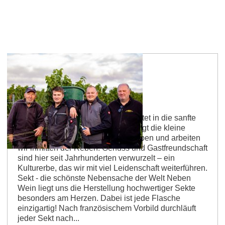
Weingut Binzel
Wein- und Sektgut Binzel Eingebettet in die sanfte
Hügellandschaft Rheinhessens, liegt die kleine
Weinbaugemeinde Selzen. Hier leben und arbeiten
wir inmitten der Reben. Genuss und Gastfreundschaft
sind hier seit Jahrhunderten verwurzelt – ein
Kulturerbe, das wir mit viel Leidenschaft weiterführen.
Sekt - die schönste Nebensache der Welt Neben
Wein liegt uns die Herstellung hochwertiger Sekte
besonders am Herzen. Dabei ist jede Flasche
einzigartig! Nach französischem Vorbild durchläuft
jeder Sekt nach...