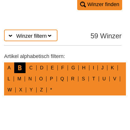
Winzer finden
59 Winzer
Winzer filtern
Artikel alphabetisch filtern:
B
A
C
D
E
F
G
H
I
J
K
L
M
N
O
P
Q
R
S
T
U
V
W
X
Y
Z
*