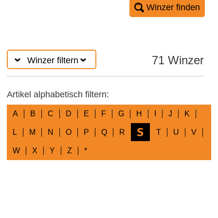
Winzer finden
71 Winzer
Winzer filtern
Artikel alphabetisch filtern:
A
B
C
D
E
F
G
H
I
J
K
S
L
M
N
O
P
Q
R
T
U
V
W
X
Y
Z
*