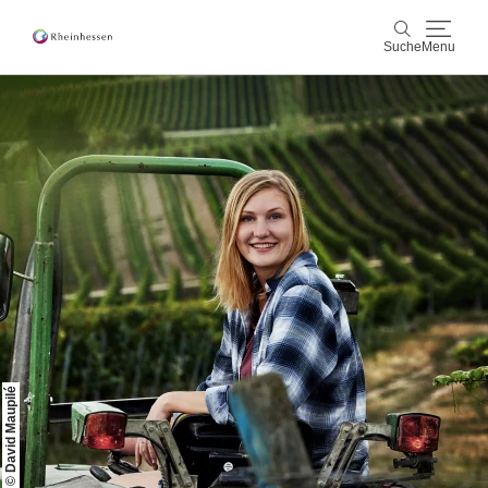
Suche
Menu
Wein & Genuss
Suche
Aktiv & Natur
Kultur & Städte
Veranstaltungen
Buchung & Service
Shop
Rheinhessen-Blog
Karte
© David Maupilé