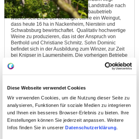
außerhalb von Nackenheim an der Landstraße nach
Lörzweiler. Aus einem reinen Ackerbaubetrieb
wächst seit Ende der achtziger Jahre ein Weingut,
dass heute 16 ha in Nackenheim, Nierstein und
Schwabsburg bewirtschaftet. Qualitativ hochwertige
Weine zu produzieren, das ist der Anspruch von
Berthold und Christiane Schmitz. Sohn Dominic
befindet sich in der Ausbildung zum Winzer, zur Zeit
bei Knipser in Laumersheim. Die vorherigen Betriebe
waren ebenfalls erstklassig: Raddeck in Nierstein
und Rings...
mehr erfahren
auf Karte anzeigen
Diese Webseite verwendet Cookies
Wir verwenden Cookies, um die Nutzung dieser Seite zu
analysieren, Funktionen für soziale Medien zu integrieren
und Ihnen ein besseres Browser-Erlebnis zu bieten. Ihre
Einstellungen können Sie jederzeit anpassen. Weitere
Infos finden Sie in unserer
Datenschutzerklärung
.