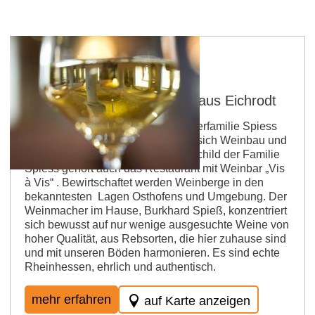
SPIESS WEINMACHER - Haus Eichrodt
Ihren Weinbaubetrieb hat die Winzerfamilie Spiess
mitten in Osthofen. Hier verbinden sich Weinbau und
Gastlichkeit, denn zum Aushängeschild der Familie
Spiess gehört auch das Restaurant mit Weinbar „Vis
à Vis“ . Bewirtschaftet werden Weinberge in den
bekanntesten Lagen Osthofens und Umgebung. Der
Weinmacher im Hause, Burkhard Spieß, konzentriert
sich bewusst auf nur wenige ausgesuchte Weine von
hoher Qualität, aus Rebsorten, die hier zuhause sind
und mit unseren Böden harmonieren. Es sind echte
Rheinhessen, ehrlich und authentisch.
mehr erfahren
auf Karte anzeigen