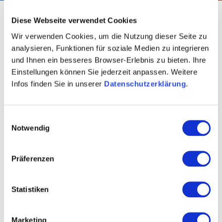
Startseite
wine & culinary
Wine region
Cultivation area
Diese Webseite verwendet Cookies
Rheinhessen Wine Dictionary
Wir verwenden Cookies, um die Nutzung dieser Seite zu
Rheinhessen Wine
analysieren, Funktionen für soziale Medien zu integrieren
und Ihnen ein besseres Browser-Erlebnis zu bieten. Ihre
Dictionary
Einstellungen können Sie jederzeit anpassen. Weitere
Infos finden Sie in unserer
Datenschutzerklärung
.
Einwilligungsauswahl
Notwendig
Filter articles alphabetically:
J
A
B
C
D
E
F
G
H
I
K
Präferenzen
L
M
N
O
P
Q
R
S
T
U
V
W
X
Y
Z
*
Statistiken
Marketing