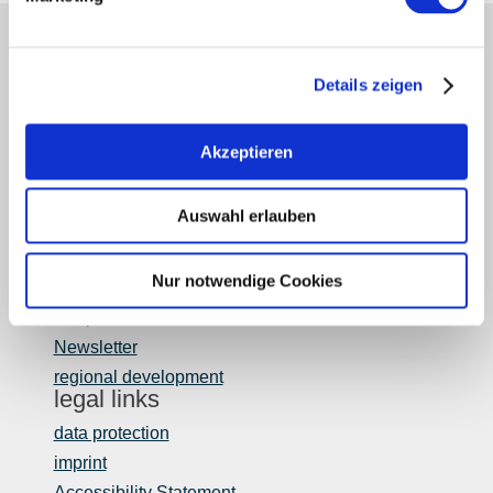
partners
Press
Details zeigen
retailers
Login wine industry
Akzeptieren
Tourism internally
region of Rheinhessen
Auswahl erlauben
about us
Rheinhessen EXCELLENT
Nur notwendige Cookies
book tips
Shop
Newsletter
regional development
legal links
data protection
imprint
Accessibility Statement