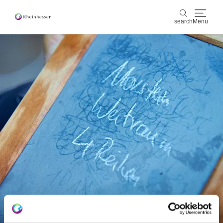
search
Menu
wine & culinary
search
sports & nature
culture & cities
events
booking & service
Shop
Rheinhessen-Blog
map