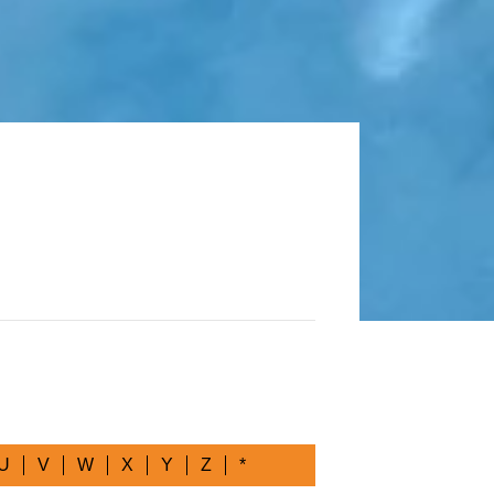
U
V
W
X
Y
Z
*