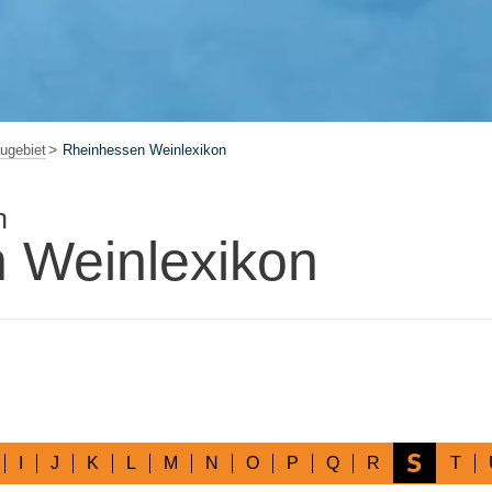
ugebiet
Rheinhessen Weinlexikon
n
 Weinlexikon
S
I
J
K
L
M
N
O
P
Q
R
T