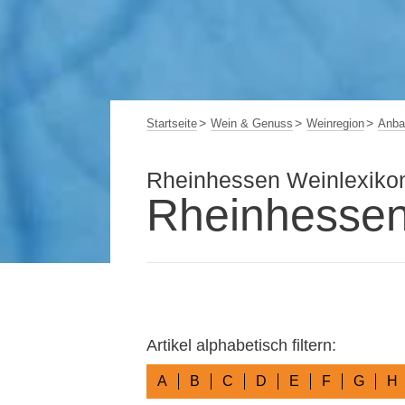
Startseite
Wein & Genuss
Weinregion
Anba
Rheinhessen Weinlexiko
Rheinhessen
Artikel alphabetisch filtern:
A
B
C
D
E
F
G
H