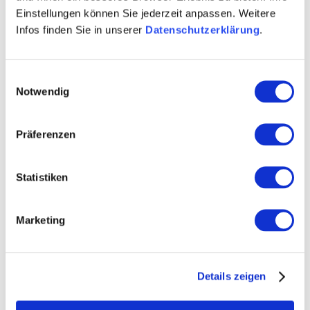
Einstellungen können Sie jederzeit anpassen. Weitere
Infos finden Sie in unserer
Datenschutzerklärung
.
Einwilligungsauswahl
Notwendig
Präferenzen
Statistiken
Bechtheimer Heiligkreuz
Marketing
Die Lage wurde um 1500 mit dem Namen "yn der
gewanden gegen dem heyligen Creuz" urkundlich
erwähnt. Der Name der Lage bezieht sich auf ein
Flurkreuz.
Details zeigen
mehr erfahren