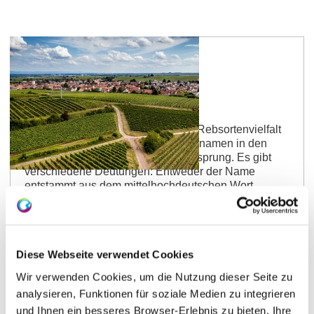
Bechtheimer Hasensprung
Langes Ohr, tiefe Quelle? Definitiv Rebsortenvielfalt
Wiederum ein sehr beliebter Lagennamen in den
deutschen Weinlanden: der Hasensprung. Es gibt
verschiedene Deutungen: Entweder der Name
entstammt aus dem mittelhochdeutschen Wort
"spring/sprung" und bedeutet Quelle. Oder aber die
Lage bezieht sich auf das Tier Hase, den es dort
zahlreich gab bzw. gibt und der für Fruchtbarkeit
steht. Auf den durchaus fruchtbaren Lössboden
Diese Webseite verwendet Cookies
wachsen verschiedene Rebsorten: klasse Riesling,
tolle Burgunder und neue Rebsorten. Entdecke die
Wir verwenden Cookies, um die Nutzung dieser Seite zu
anderen…
analysieren, Funktionen für soziale Medien zu integrieren
mehr erfahren
und Ihnen ein besseres Browser-Erlebnis zu bieten. Ihre