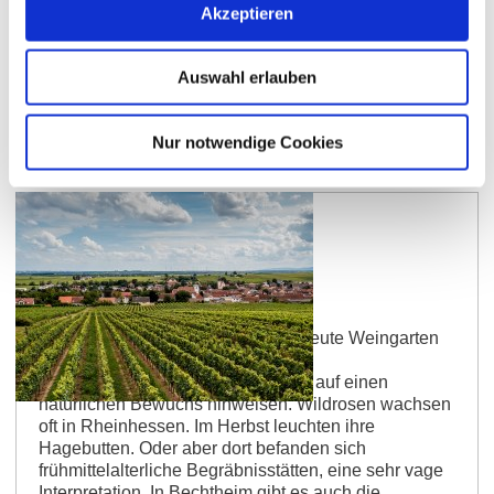
Akzeptieren
Auswahl erlauben
Nur notwendige Cookies
Bechtheimer Rosengarten
Ob Wildrose oder Rosengarten – heute Weingarten
So ein einfacher Begriff, so viele
Deutungsmöglichkeiten! Es könnte auf einen
natürlichen Bewuchs hinweisen. Wildrosen wachsen
oft in Rheinhessen. Im Herbst leuchten ihre
Hagebutten. Oder aber dort befanden sich
frühmittelalterliche Begräbnisstätten, eine sehr vage
Interpretation. In Bechtheim gibt es auch die