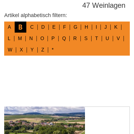
47 Weinlagen
Artikel alphabetisch filtern:
B
A
C
D
E
F
G
H
I
J
K
L
M
N
O
P
Q
R
S
T
U
V
W
X
Y
Z
*
Badenheimer Galgenberg