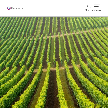
Suche
Menu
Wein & Genuss
Suche
Aktiv & Natur
Kultur & Städte
Veranstaltungen
Buchung & Service
Shop
Rheinhessen-Blog
Karte