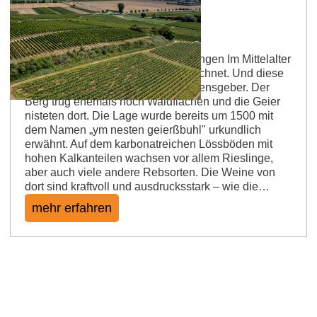
Bechtheimer Geyersberg
Rieslinge unter Raubvogels Schwingen Im Mittelalter
wurden Raubvögel als Geier bezeichnet. Und diese
Tiere sind hier tatsächlich der Namensgeber. Der
Berg trug ehemals noch Waldflächen und die Geier
nisteten dort. Die Lage wurde bereits um 1500 mit
dem Namen „ym nesten geierßbuhl" urkundlich
erwähnt. Auf dem karbonatreichen Lössböden mit
hohen Kalkanteilen wachsen vor allem Rieslinge,
aber auch viele andere Rebsorten. Die Weine von
dort sind kraftvoll und ausdrucksstark – wie die…
mehr erfahren