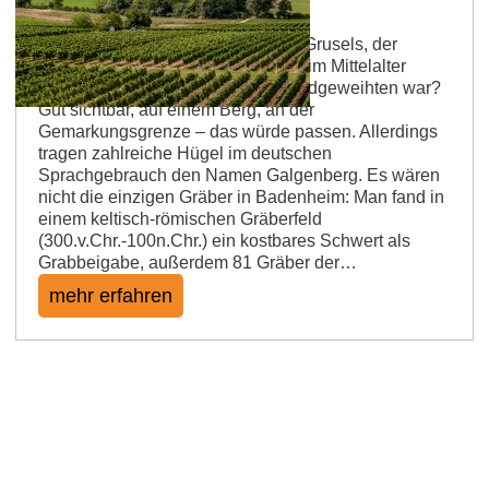
Badenheimer Galgenberg Ort des Grusels, der
Poesie und des Genusses Ob hier im Mittelalter
tatsächlich der Richtplatz für die Todgeweihten war?
Gut sichtbar, auf einem Berg, an der
Gemarkungsgrenze – das würde passen. Allerdings
tragen zahlreiche Hügel im deutschen
Sprachgebrauch den Namen Galgenberg. Es wären
nicht die einzigen Gräber in Badenheim: Man fand in
einem keltisch-römischen Gräberfeld
(300.v.Chr.-100n.Chr.) ein kostbares Schwert als
Grabbeigabe, außerdem 81 Gräber der…
mehr erfahren