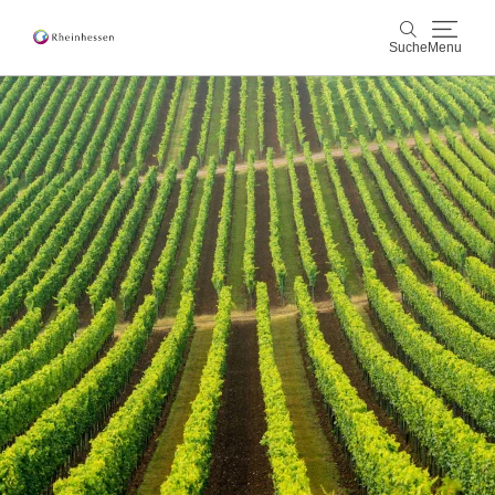
Suche
Menu
Wein & Genuss
Suche
Aktiv & Natur
Kultur & Städte
Veranstaltungen
Buchung & Service
Shop
Rheinhessen-Blog
Karte