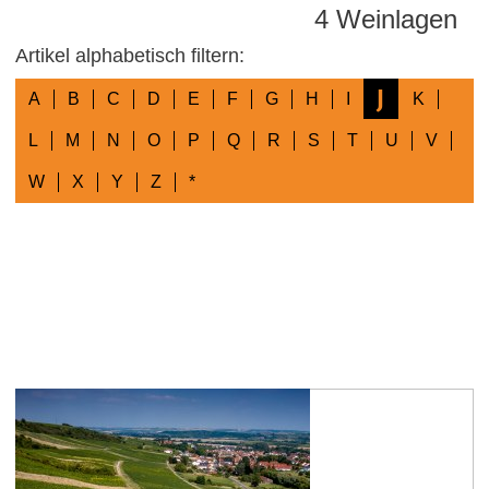
4 Weinlagen
Artikel alphabetisch filtern:
J
A
B
C
D
E
F
G
H
I
K
L
M
N
O
P
Q
R
S
T
U
V
W
X
Y
Z
*
Jugenheimer Goldberg