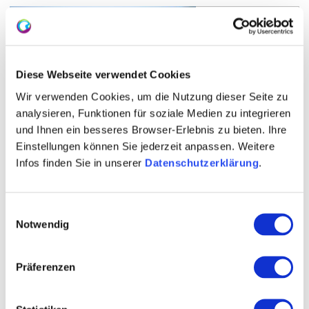
Jugenheimer Hasensprung
Diese Webseite verwendet Cookies
Wir verwenden Cookies, um die Nutzung dieser Seite zu
Der Name der Einzellage entstammt aus dem
mittelhochdeutschen Wort "spring/sprung" und
analysieren, Funktionen für soziale Medien zu integrieren
bedeutet Quelle. Vermutlich war in diesem Gebiet
und Ihnen ein besseres Browser-Erlebnis zu bieten. Ihre
eine Hasentränke vorzufinden.
Einstellungen können Sie jederzeit anpassen. Weitere
mehr erfahren
Infos finden Sie in unserer
Datenschutzerklärung
.
Einwilligungsauswahl
Notwendig
Präferenzen