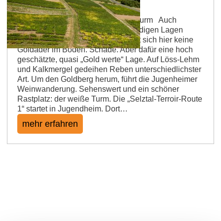
Ein Berg wie Gold und der weiße Turm Auch
Jugenheim reiht sich ein in die „goldigen Lagen
Rheinhessens“. Wiederum befindet sich hier keine
Goldader im Boden. Schade. Aber dafür eine hoch
geschätzte, quasi „Gold werte“ Lage. Auf Löss-Lehm
und Kalkmergel gedeihen Reben unterschiedlichster
Art. Um den Goldberg herum, führt die Jugenheimer
Weinwanderung. Sehenswert und ein schöner
Rastplatz: der weiße Turm. Die „Selztal-Terroir-Route
1“ startet in Jugendheim. Dort…
mehr erfahren