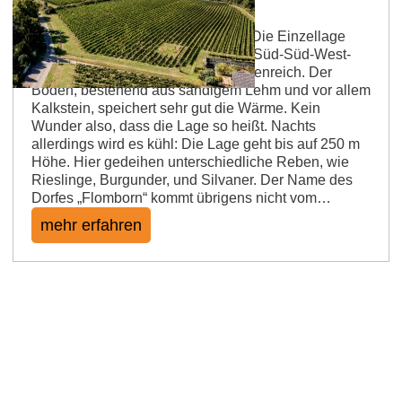
Feuer und Flamme für tolle Weine Die Einzellage
„Flomborner Feuerberg“ mit seiner Süd-Süd-West-
Ausrichtung ist in der Tat sehr sonnenreich. Der
Boden, bestehend aus sandigem Lehm und vor allem
Kalkstein, speichert sehr gut die Wärme. Kein
Wunder also, dass die Lage so heißt. Nachts
allerdings wird es kühl: Die Lage geht bis auf 250 m
Höhe. Hier gedeihen unterschiedliche Reben, wie
Rieslinge, Burgunder, und Silvaner. Der Name des
Dorfes „Flomborn“ kommt übrigens nicht vom…
mehr erfahren