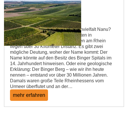
Flonheimer Binger Berg
Von Bergen, Meeren und Rebsortenvielfalt Nanu?
Zwischen dem Dorf Flonheim – mitten in
Rheinhessen – und der Stadt Bingen am Rhein
liegen über 30 Kilometer Distanz. Es gibt zwei
mögliche Deutung, woher der Name kommt: Der
Name könnte auf den Besitz des Binger Spitals im
14. Jahrhundert hinweisen. Oder eine geologische
Erklärung: Der Binger Berg – wie wir ihn heute
nennen – entstand vor über 30 Millionen Jahren.
Damals waren große Teile Rheinhessens vom
Urmeer überflutet und an der…
mehr erfahren