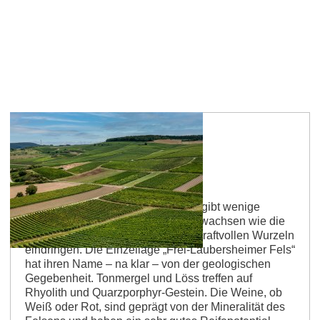
Frei-Laubersheimer Fels
Mit den Wurzeln tief im Gestein Es gibt wenige
Kulturpflanzen, die so gut auf Fels wachsen wie die
Rebe. Metertief kann sie mit ihren kraftvollen Wurzeln
eindringen. Die Einzellage „Frei-Laubersheimer Fels“
hat ihren Name – na klar – von der geologischen
Gegebenheit. Tonmergel und Löss treffen auf
Rhyolith und Quarzporphyr-Gestein. Die Weine, ob
Weiß oder Rot, sind geprägt von der Mineralität des