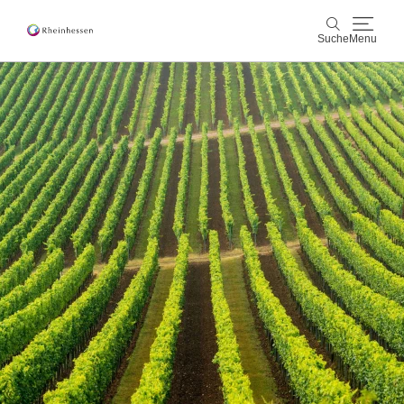
Suche
Menu
Wein & Genuss
Suche
Aktiv & Natur
Kultur & Städte
Veranstaltungen
Buchung & Service
Shop
Rheinhessen-Blog
Karte