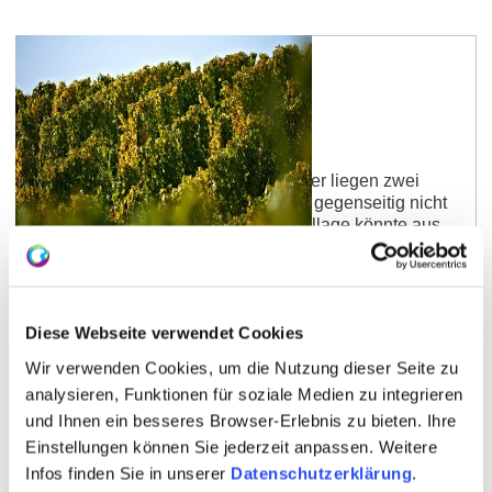
Flonheimer Rotenpfad
Rodung, Rot? Rasten am Trullo Hier liegen zwei
Namens-Ansätze vor, die sich aber gegenseitig nicht
ausschließen: Der Name der Einzellage könnte aus
dem Wort „Rode“ entstammen und „Wüstung“
bedeuten. Wüstungen sind aufgegebene Siedlungen
oder Wirtschaftsflächen. Flonheim ist – neben
Weinbau – bekannt für seine Sandsteine, die
Diese Webseite verwendet Cookies
Einzellage befindet sich in unmittelbarer Nähe zu
diesen Sandsteinbrüchen. Die Reben wachsen hier
Wir verwenden Cookies, um die Nutzung dieser Seite zu
vor allem auf Löss, auch…
analysieren, Funktionen für soziale Medien zu integrieren
mehr erfahren
und Ihnen ein besseres Browser-Erlebnis zu bieten. Ihre
Einstellungen können Sie jederzeit anpassen. Weitere
Infos finden Sie in unserer
Datenschutzerklärung
.