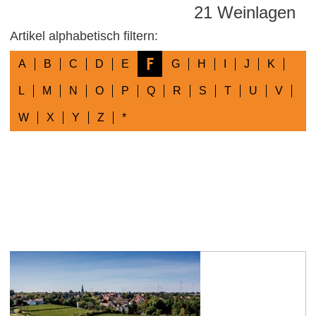
21 Weinlagen
Artikel alphabetisch filtern:
F
A
B
C
D
E
G
H
I
J
K
L
M
N
O
P
Q
R
S
T
U
V
W
X
Y
Z
*
Flomborner Feuerberg