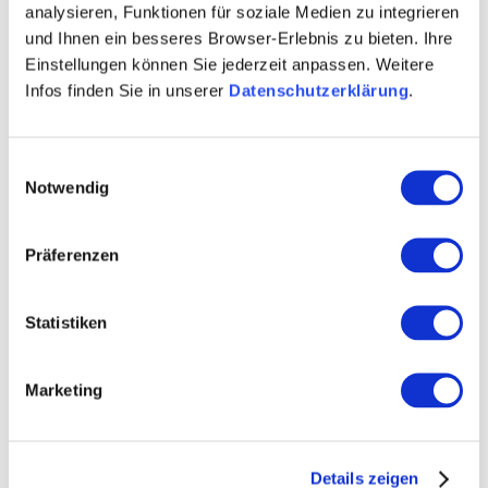
analysieren, Funktionen für soziale Medien zu integrieren
und Ihnen ein besseres Browser-Erlebnis zu bieten. Ihre
Einstellungen können Sie jederzeit anpassen. Weitere
Infos finden Sie in unserer
Datenschutzerklärung
.
Einwilligungsauswahl
Notwendig
Dautenheimer Himmelacker
Präferenzen
11.000 Jungfrauen, eine Freilichtbühne,
verschiedenste Weine Der Lagennamen nimmt
Statistiken
Bezug auf das ehemalige Kloster Himmelgarten in
Alzey. Es ist der Heiligen Maria, den 11.000
Jungfrauen und dem Heiligen Johannes geweiht und
Marketing
lag in der westlichen Vorstadt Alzeys.
Zisterzienserinnen lebten dort, erstmals ab 1281
nachweisbar. Die Einzellage wiederum wurde erst
1426 mit dem Namen „hinder hymmelgarten"
Details zeigen
erstmalig urkundlich erwähnt. Vom Kloster sind keine