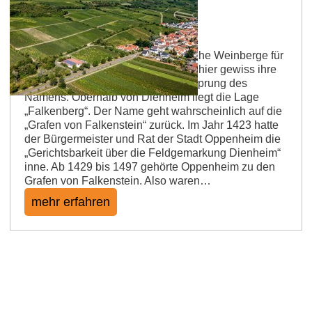
Dienheimer Falkenberg
Einst im Besitz der Grafen: Kalkreiche Weinberge für
elegante Weine Raubvögel ziehen hier gewiss ihre
Bahnen, aber sie sind nicht der Ursprung des
Namens. Oberhalb von Dienheim liegt die Lage
„Falkenberg“. Der Name geht wahrscheinlich auf die
„Grafen von Falkenstein“ zurück. Im Jahr 1423 hatte
der Bürgermeister und Rat der Stadt Oppenheim die
„Gerichtsbarkeit über die Feldgemarkung Dienheim“
inne. Ab 1429 bis 1497 gehörte Oppenheim zu den
Grafen von Falkenstein. Also waren…
mehr erfahren