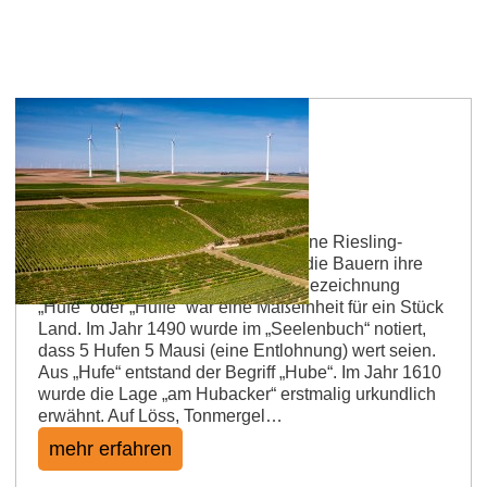
Dalsheimer Hubacker
Von Hufen und Kalksteinfelsen – eine Riesling-
Paradelage Früher bewirtschaften die Bauern ihre
Flächen mit Pferd oder Ochs. Die Bezeichnung
„Hufe“ oder „Huffe“ war eine Maßeinheit für ein Stück
Land. Im Jahr 1490 wurde im „Seelenbuch“ notiert,
dass 5 Hufen 5 Mausi (eine Entlohnung) wert seien.
Aus „Hufe“ entstand der Begriff „Hube“. Im Jahr 1610
wurde die Lage „am Hubacker“ erstmalig urkundlich
erwähnt. Auf Löss, Tonmergel…
mehr erfahren