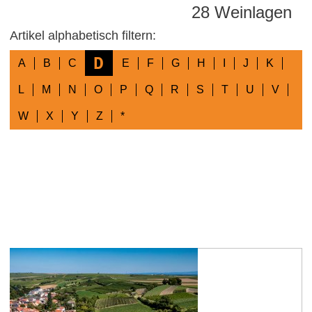
28 Weinlagen
Artikel alphabetisch filtern:
D
A
B
C
E
F
G
H
I
J
K
L
M
N
O
P
Q
R
S
T
U
V
W
X
Y
Z
*
Dalheimer Kranzberg