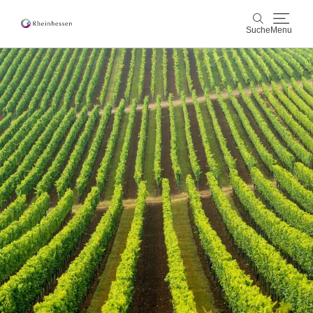
Suche
Menu
Wein & Genuss
Suche
Aktiv & Natur
Kultur & Städte
Veranstaltungen
Buchung & Service
Shop
Rheinhessen-Blog
Karte