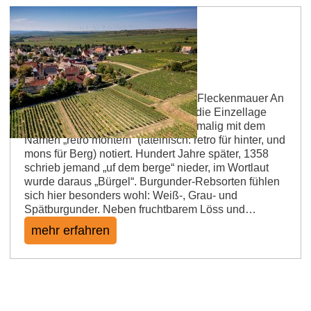
Dalsheimer Bürgel
Burgunderweine und -sekte an der Fleckenmauer An
der berühmten Fleckenmauer liegt die Einzellage
„Bürgel“. Die Lage wurde 1286 erstmalig mit dem
Namen „retro montem“ (lateinisch: retro für hinter, und
mons für Berg) notiert. Hundert Jahre später, 1358
schrieb jemand „uf dem berge“ nieder, im Wortlaut
wurde daraus „Bürgel“. Burgunder-Rebsorten fühlen
sich hier besonders wohl: Weiß-, Grau- und
Spätburgunder. Neben fruchtbarem Löss und…
mehr erfahren