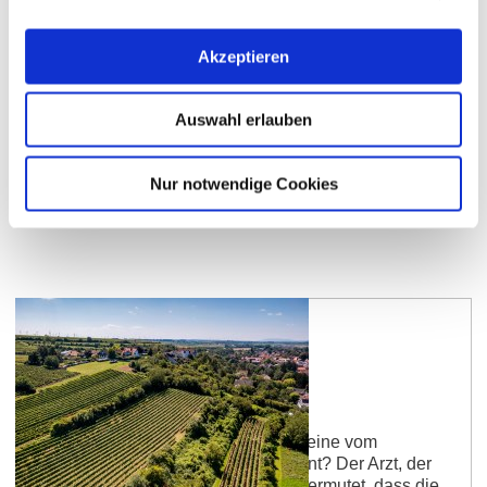
baulichen Überreste mehr erkennbar. Der Name
blieb. Auf kalkreichem,…
Akzeptieren
mehr erfahren
Auswahl erlauben
Nur notwendige Cookies
Dexheimer Doktor
Das Getränk des Lehrmeisters – Weine vom
Kalkstein Welcher Doktor ist gemeint? Der Arzt, der
Schulmeister, ein Gelehrter? Man vermutet, dass die