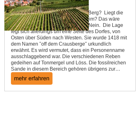
Familie Kranz oder Craus auf dem Berg? Liegt die
Einzellage wie ein Kranz um Dalheim? Das wäre
eine schöne Erklärung, aber leider Nein. Die Lage
legt sich allerdings um eine Seite des Dorfes, von
Osten über Süden nach Westen. Sie wurde 1418 mit
dem Namen "off dem Crausberge" urkundlich
erwähnt. Es wird vermutet, dass ein Personenname
ausschlaggebend war. Die verschiedenen Reben
gedeihen auf Tonmergel und Löss. Die fossilreichen
Sande in diesem Bereich gehören übrigens zur…
mehr erfahren